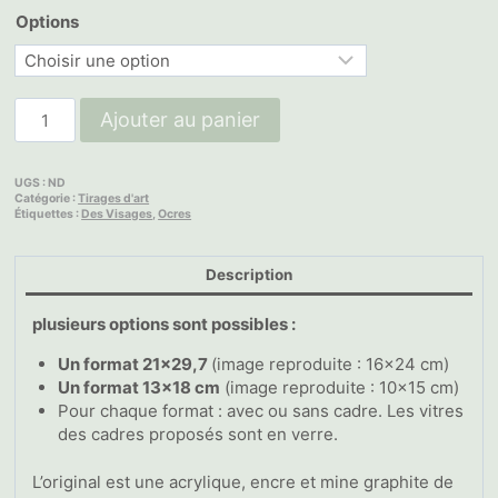
Options
quantité
Ajouter au panier
de
Sans
Titre
UGS :
ND
(Tête
Catégorie :
Tirages d'art
Étiquettes :
Des Visages
,
Ocres
baissée,
rayures
orangées)
Description
plusieurs options sont possibles :
Un format 21×29,7
(image reproduite : 16×24 cm)
Un format 13×18 cm
(image reproduite : 10×15 cm)
Pour chaque format : avec ou sans cadre. Les vitres
des cadres proposés sont en verre.
L’original est une acrylique, encre et mine graphite de